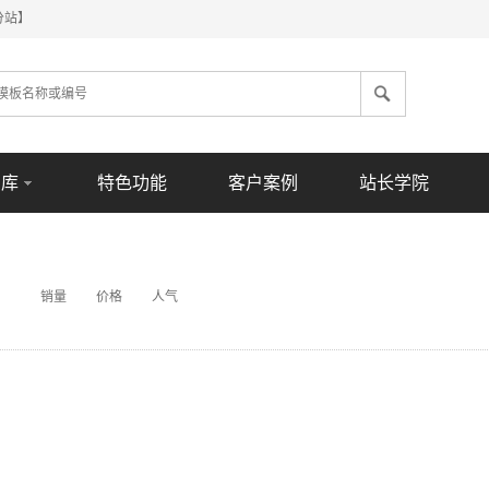
分站】
意库
特色功能
客户案例
站长学院
销量
价格
人气