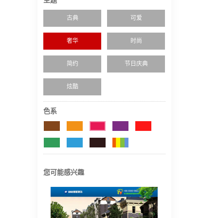
主题
古典
可爱
奢华
时尚
简约
节日庆典
炫酷
色系
您可能感兴趣