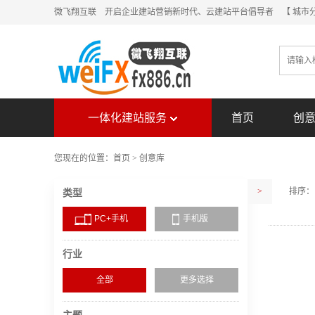
微飞翔互联 开启企业建站营销新时代、云建站平台倡导者
【 城市
一体化建站服务
首页
创
您现在的位置：
首页
>
创意库
>
排序：
类型
PC+手机
手机版
行业
全部
更多选择