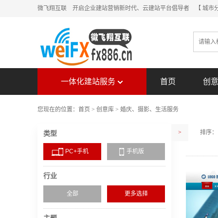
微飞翔互联 开启企业建站营销新时代、云建站平台倡导者
【 城市
一体化建站服务
首页
创
您现在的位置：
首页
>
创意库
>
婚庆、摄影、生活服务
>
排序：
类型
PC+手机
手机版
行业
全部
更多选择