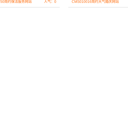
1250简约保洁服务网站
人气：0
CMS010016简约大气婚庆网站