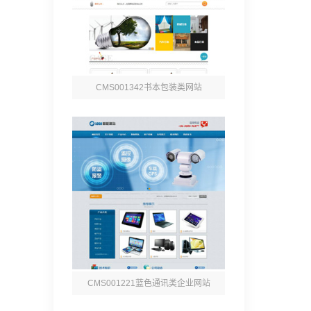
CMS001342书本包装类网站
CMS001221蓝色通讯类企业网站