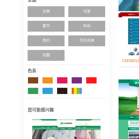
主题
古典
可爱
奢华
时尚
简约
节日庆典
炫酷
CMS00
色系
您可能感兴趣