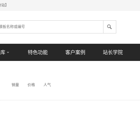
分站】
意库
特色功能
客户案例
站长学院
销量
价格
人气