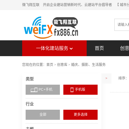
微飞翔互联 开启企业建站营销新时代、云建站平台倡导者
【 城市
一体化建站服务
首页
创
您现在的位置：
首页
>
创意库
>
婚庆、摄影、生活服务
>
排序：
类型
PC+手机
手机版
行业
全部
更多选择