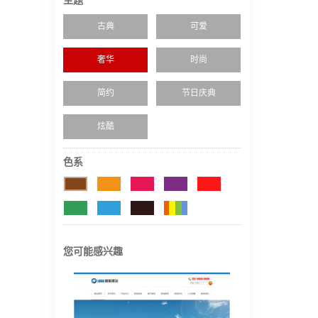
主题
古典
可爱
奢华
时尚
简约
节日庆典
炫酷
色系
您可能感兴趣