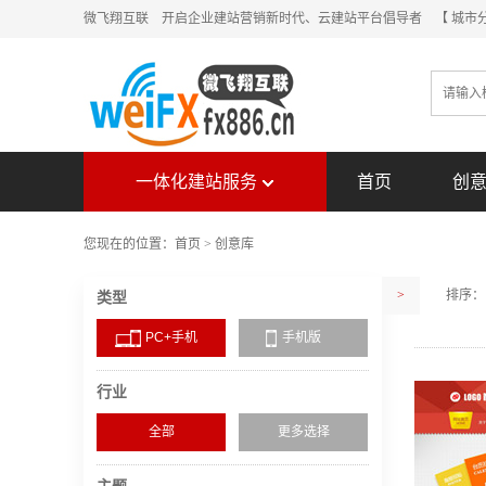
微飞翔互联 开启企业建站营销新时代、云建站平台倡导者
【 城市
一体化建站服务
首页
创
您现在的位置：
首页
>
创意库
>
排序：
类型
PC+手机
手机版
行业
全部
更多选择