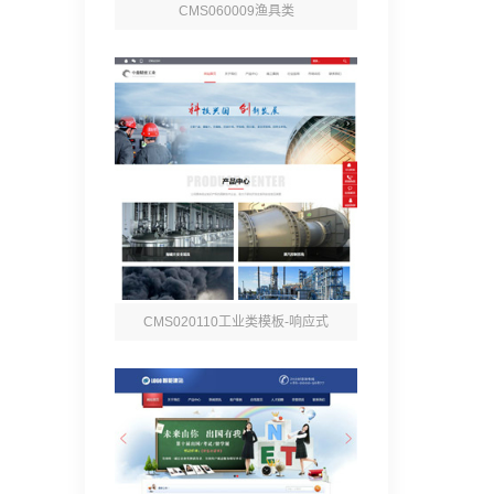
CMS060009渔具类
CMS020110工业类模板-响应式