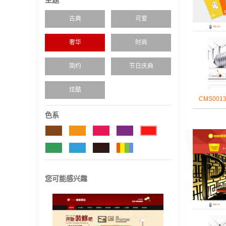
主题
古典
可爱
奢华
时尚
简约
节日庆典
炫酷
CMS00
色系
您可能感兴趣